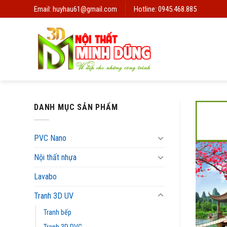
Skip
Email: huyhau61@gmail.com
Hotline: 0945.468.885
to
content
DANH MỤC SẢN PHẨM
PVC Nano
Nội thất nhựa
Lavabo
Tranh 3D UV
Tranh bếp