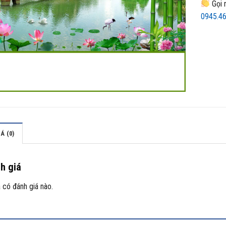
Gọi n
0945.4
Á (0)
h giá
 có đánh giá nào.