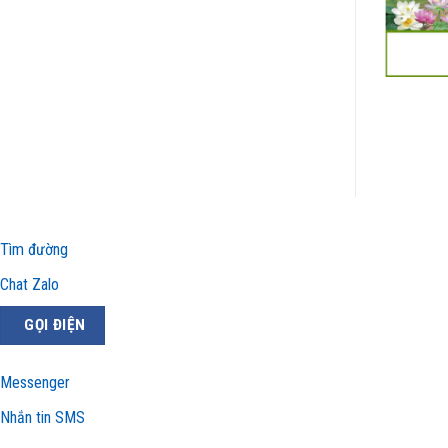
Mẫu Tranh Kính 3D – KD09
Giá: Liên hệ
Tìm đường
Chat Zalo
GỌI ĐIỆN
Messenger
Nhắn tin SMS