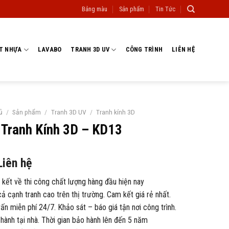
Bảng màu
Sản phẩm
Tin Tức
T NHỰA
LAVABO
TRANH 3D UV
CÔNG TRÌNH
LIÊN HỆ
ủ
/
Sản phẩm
/
Tranh 3D UV
/
Tranh kính 3D
Tranh Kính 3D – KD13
Liên hệ
kết về thi công chất lượng hàng đầu hiện nay
ả cạnh tranh cao trên thị trường. Cam kết giá rẻ nhất.
n miễn phí 24/7. Khảo sát – báo giá tận nơi công trình.
hành tại nhà. Thời gian bảo hành lên đến 5 năm