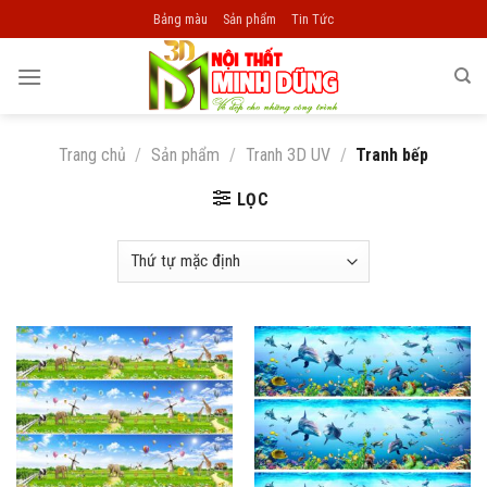
Skip
Bảng màu
Sản phẩm
Tin Tức
to
content
Trang chủ
/
Sản phẩm
/
Tranh 3D UV
/
Tranh bếp
LỌC