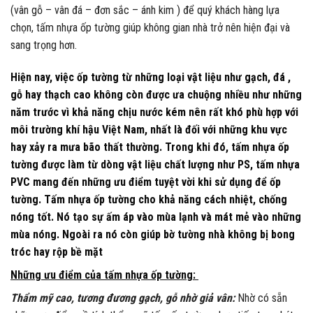
(vân gỗ – vân đá – đơn sắc – ánh kim ) để quý khách hàng lựa
chọn, tấm nhựa ốp tường giúp không gian nhà trở nên hiện đại và
sang trọng hơn.
Hiện nay, việc ốp tường từ những loại vật liệu như gạch, đá ,
gỗ hay thạch cao không còn được ưa chuộng nhiều như những
năm trước vì khả năng chịu nước kém nên rất khó phù hợp với
môi trường khí hậu Việt Nam, nhất là đối với những khu vực
hay xảy ra mưa bão thất thường. Trong khi đó, tấm nhựa ốp
tường được làm từ dòng vật liệu chất lượng như PS, tấm nhựa
PVC mang đến những ưu điểm tuyệt vời khi sử dụng để ốp
tường.
Tấm nhựa ốp tường
cho khả năng cách nhiệt, chống
nóng tốt. Nó tạo sự ấm áp vào mùa lạnh và mát mẻ vào những
mùa nóng. Ngoài ra nó còn giúp bờ tường nhà không bị bong
tróc hay rộp bề mặt
Những ưu điểm của tấm nhựa ốp tường:
Thẩm mỹ cao, tương đương gạch, gỗ nhờ giả vân:
Nhờ có sẵn